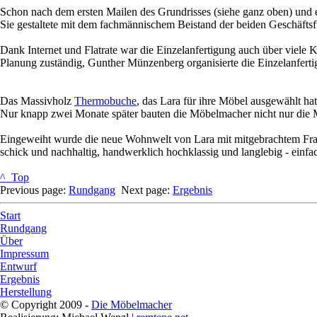
Schon nach dem ersten Mailen des Grundrisses (siehe ganz oben) und
Sie gestaltete mit dem fachmännischem Beistand der beiden Geschäfts
Dank Internet und Flatrate war die Einzelanfertigung auch über viele
Planung zuständig, Gunther Münzenberg organisierte die Einzelanferti
Das Massivholz
Thermobuche
, das Lara für ihre Möbel ausgewählt hat
Nur knapp zwei Monate später bauten die Möbelmacher nicht nur die
Eingeweiht wurde die neue Wohnwelt von Lara mit mitgebrachtem Franken
schick und nachhaltig, handwerklich hochklassig und langlebig - einfac
^ Top
Previous page:
Rundgang
Next page:
Ergebnis
Start
Rundgang
Über
Impressum
Entwurf
Ergebnis
Herstellung
© Copyright 2009 -
Die Möbelmacher