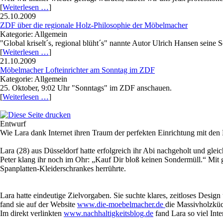
[
Weiterlesen …
]
25.10.2009
ZDF über die regionale Holz-Philosophie der Möbelmacher
Kategorie: Allgemein
"Global kriselt´s, regional blüht´s" nannte Autor Ulrich Hansen sein
[
Weiterlesen …
]
21.10.2009
Möbelmacher Lofteinrichter am Sonntag im ZDF
Kategorie: Allgemein
25. Oktober, 9:02 Uhr "Sonntags" im ZDF anschauen.
[
Weiterlesen …
]
Entwurf
Wie Lara dank Internet ihren Traum der perfekten Einrichtung mit de
Lara (28) aus Düsseldorf hatte erfolgreich ihr Abi nachgeholt und glei
Peter klang ihr noch im Ohr: „Kauf Dir bloß keinen Sondermüll.“ Mit 
Spanplatten-Kleiderschrankes herrührte.
Lara hatte eindeutige Zielvorgaben. Sie suchte klares, zeitloses Des
fand sie auf der Website
www.die-moebelmacher.de
die Massivholzküc
Im direkt verlinkten
www.nachhaltigkeitsblog.de
fand Lara so viel Int