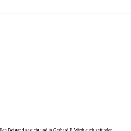
llen Beistand gesucht und in Gerhard P. Wirth auch gefunden.